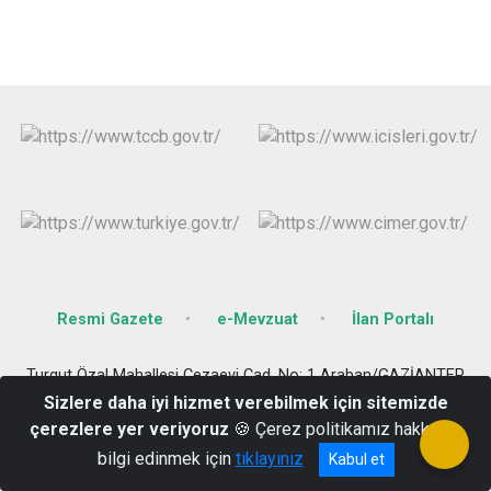
Resmi Gazete
e-Mevzuat
İlan Portalı
Turgut Özal Mahallesi Cezaevi Cad. No: 1 Araban/GAZİANTEP
Sizlere daha iyi hizmet verebilmek için sitemizde
342-6112096-3426112005
çerezlere yer veriyoruz
🍪 Çerez politikamız hakkında
bilgi edinmek için
tıklayınız
Kabul et