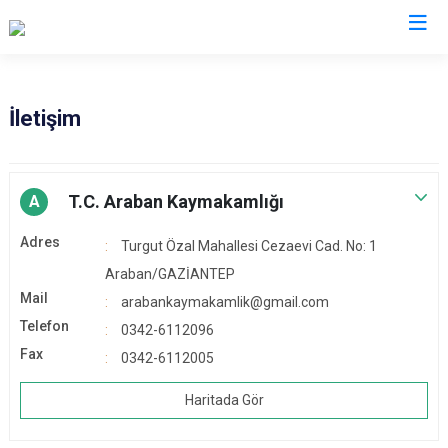
Gaziantep
İletişim
Araban
İslahiye
T.C. Araban Kaymakamlığı
A
Karkamış
Adres
Turgut Özal Mahallesi Cezaevi Cad. No: 1
Nizip
Araban/GAZİANTEP
Nurdağı
Mail
arabankaymakamlik@gmail.com
Oğuzeli
Telefon
0342-6112096
Şahinbey
Fax
0342-6112005
Şehitkamil
Haritada Gör
Yavuzeli