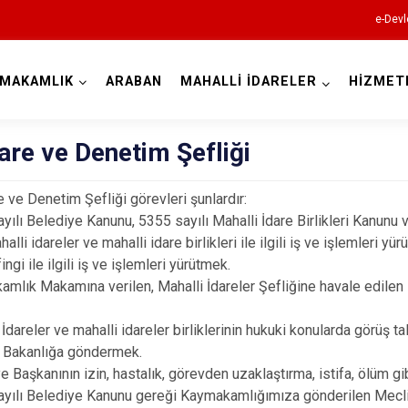
e-Devl
YMAKAMLIK
ARABAN
MAHALLİ İDARELER
HİZMET
Gaziantep
dare ve Denetim Şefliği
e ve Denetim Şefliği görevleri şunlardır:
ılı Belediye Kanunu, 5355 sayılı Mahalli İdare Birlikleri Kanunu
lli idareler ve mahalli idare birlikleri ile ilgili iş ve işlemleri yü
Araban
ingi ile ilgili iş ve işlemleri yürütmek.
İslahiye
lık Makamına verilen, Mahalli İdareler Şefliğine havale edilen ihba
Karkamış
İdareler ve mahalli idareler birliklerinin hukuki konularda görüş 
Nizip
i Bakanlığa göndermek.
 Başkanının izin, hastalık, görevden uzaklaştırma, istifa, ölüm gib
Nurdağı
ılı Belediye Kanunu gereği Kaymakamlığımıza gönderilen Meclis ve