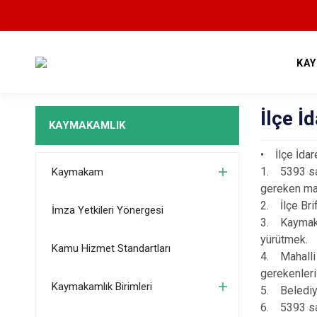
KA
İlçe İ
KAYMAKAMLIK
• İlçe İdar
1. 5393 say
Kaymakam
gereken maha
2. İlçe Brif
İmza Yetkileri Yönergesi
3. Kaymakam
yürütmek.
Kamu Hizmet Standartları
4. Mahalli 
gerekenler
Kaymakamlık Birimleri
5. Belediye
6. 5393 say