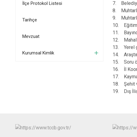
7. Belediye
İlçe Protokol Listesi
8. Muhtarla
9. Muhtarlar
Tarihçe
10. Eğitim v
11. Bayındır
Mevzuat
12. Mahalli 
13. Yerel g
Kurumsal Kimlik
14. Araştır
15. Soru ön
16. İl Koor
17. Kaymaka
18. Şehit v
19. Dış İliş