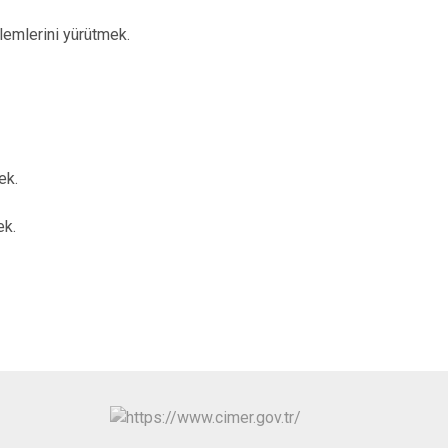
şlemlerini yürütmek.
ek.
ek.