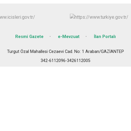
Oğuzeli
Şahinbey
Şehitkamil
Yavuzeli
Resmi Gazete
e-Mevzuat
İlan Portalı
Turgut Özal Mahallesi Cezaevi Cad. No: 1 Araban/GAZİANTEP
342-6112096-3426112005