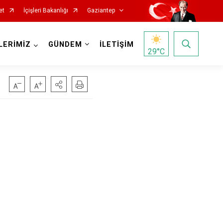
et
İçişleri Bakanlığı
Gaziantep
LERİMİZ
GÜNDEM
İLETİŞİM
29
°C