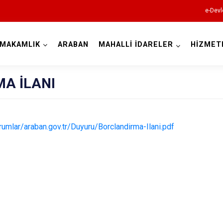
e-Devl
YMAKAMLIK
ARABAN
MAHALLİ İDARELER
HİZMET
Gaziantep
A İLANI
rumlar/araban.gov.tr/Duyuru/Borclandirma-Ilani.pdf
Araban
İslahiye
Karkamış
Nizip
Nurdağı