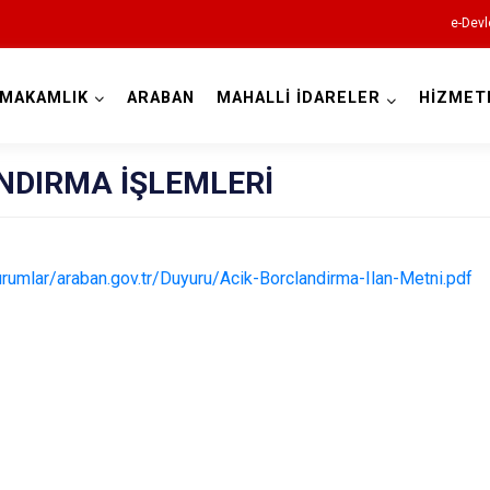
e-Devl
YMAKAMLIK
ARABAN
MAHALLİ İDARELER
HİZMET
Gaziantep
NDIRMA İŞLEMLERİ
urumlar/araban.gov.tr/Duyuru/Acik-Borclandirma-Ilan-Metni.pdf
Araban
İslahiye
Karkamış
Nizip
Nurdağı