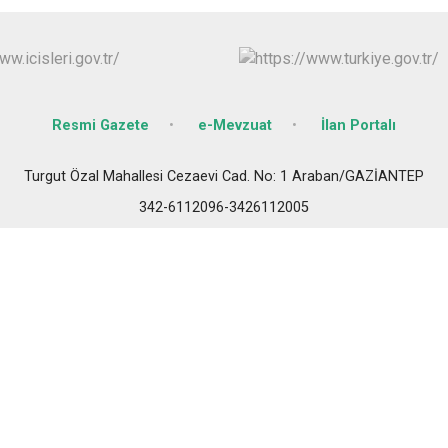
Oğuzeli
Şahinbey
Şehitkamil
Yavuzeli
Resmi Gazete
e-Mevzuat
İlan Portalı
Turgut Özal Mahallesi Cezaevi Cad. No: 1 Araban/GAZİANTEP
342-6112096-3426112005