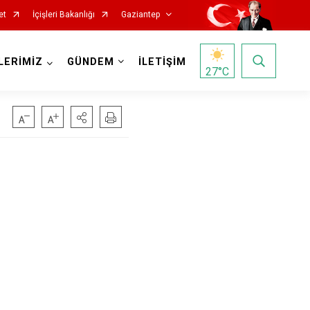
et
İçişleri Bakanlığı
Gaziantep
LERİMİZ
GÜNDEM
İLETİŞİM
27
°C