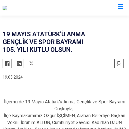
Gaziantep
19 MAYIS ATATÜRK’Ü ANMA
GENÇLİK VE SPOR BAYRAMI
Araban
105. YILI KUTLU OLSUN.
İslahiye
Karkamış
Nizip
19.05.2024
Nurdağı
Oğuzeli
Şahinbey
İlçemizde 19 Mayıs Atatürk'ü Anma, Gençlik ve Spor Bayramı
Şehitkamil
Coşkuyla,
İlçe Kaymakamımız Özgür İŞÇİMEN, Araban Belediye Başkan
Yavuzeli
Vekili İbrahim ALTUN, Cumhuriyet Savcısı Kadirhan UZUN